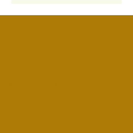
Bergamot Gezondheidsplek
Kerkstraat 49a
9140 Tielrode
bergamot@gezondheidsplek.be
Massages & Advies
Workshops
Ik stel geen diagnoses en werk graag samen met de medische wereld
die jou eventueel reeds ondersteunt.
Ik ben lid van de Vereniging van Gezondheidsbegeleiders
Cookieverklaring
Webdesign door
SoulSites
♡