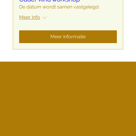
De datum wordt samen vastgelegd.
Meer info
Meer informatie
Bergamot Gezondheidsplek
Kerkstraat 49a
9140 Tielrode
bergamot@gezondheidsplek.be
Massages & Advies
Workshops
Ik stel geen diagnoses en werk graag samen met de medische wereld
die jou eventueel reeds ondersteunt.