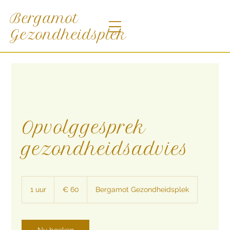
Bergamot
Gezondheidsplek
Opvolggesprek
gezondheidsadvies
60
euro
1 uur
1
€ 60
Bergamot Gezondheidsplek
u
u