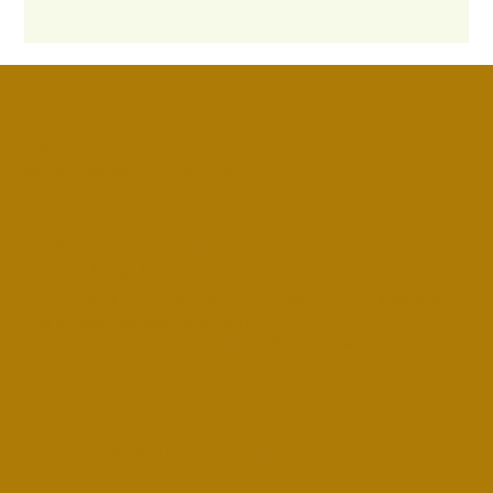
Bergamot Gezondheidsplek
Kerkstraat 49a
9140 Tielrode
bergamot@gezondheidsplek.be
Massages & Advies
Workshops
Ik stel geen diagnoses en werk graag samen met de medische wereld
die jou eventueel reeds ondersteunt.
Ik ben lid van de Vereniging van Gezondheidsbegeleiders
Cookieverklaring
Webdesign door
SoulSites
♡